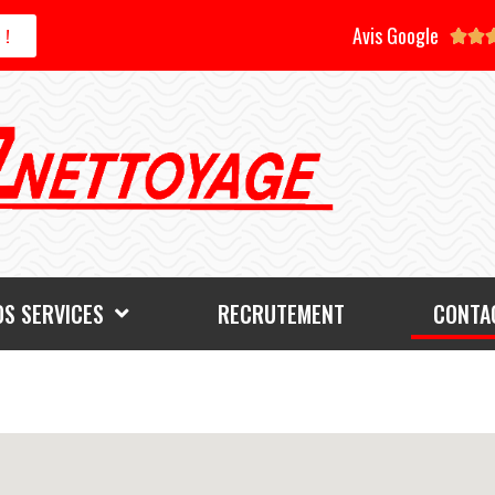
Avis Google
 !


OS SERVICES
RECRUTEMENT
CONTAC