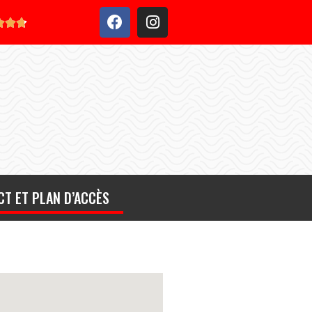



T ET PLAN D’ACCÈS