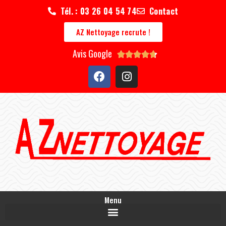
Tél. : 03 26 04 54 74
Contact
AZ Nettoyage recrute !
Avis Google





Menu