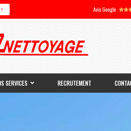
Avis Google
 !


OS SERVICES
RECRUTEMENT
CONTAC