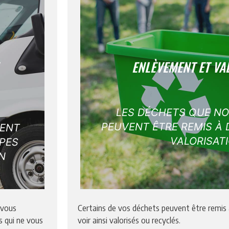
ENLÈVEMENT ET VA
LES DÉCHETS QUE N
PEUVENT ÊTRE REMIS À 
RENT
VALORISATI
YPES
N
 vous
Certains de vos déchets peuvent être remis à
s qui ne vous
voir ainsi valorisés ou recyclés.