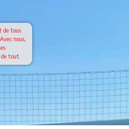
t de tous
 Avec nous,
pes
 de tout.