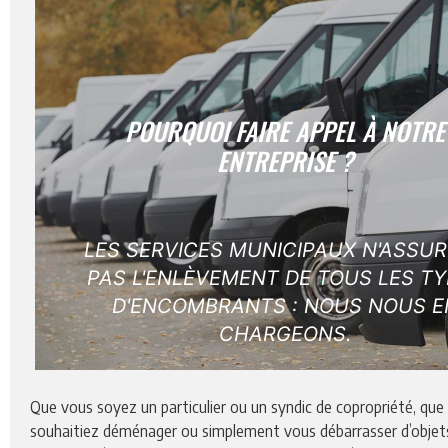
POURQUOI FAIRE APPEL À NOTRE
ENTREPRISE ?
LES SERVICES MUNICIPAUX N'ASSU
PAS L'ENLÈVEMENT DE TOUS LES T
D'ENCOMBRANTS : NOUS NOUS E
CHARGEONS.
Que vous soyez un particulier ou un syndic de copropriété, que
souhaitiez déménager ou simplement vous débarrasser d’objet