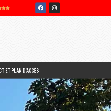



T ET PLAN D’ACCÈS