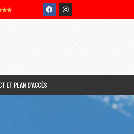



T ET PLAN D’ACCÈS