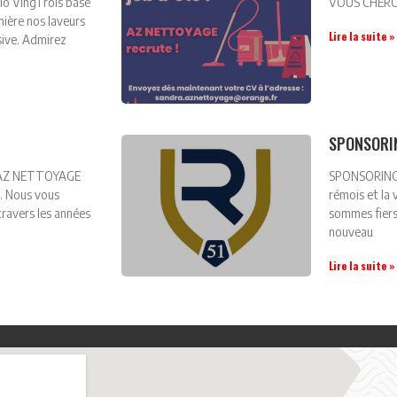
o VingTrois basé
VOUS CHERCH
mière nos laveurs
Lire la suite »
sive. Admirez
SPONSORI
d’AZ NETTOYAGE
SPONSORING C
x. Nous vous
rémois et la 
travers les années
sommes fier
nouveau
Lire la suite »