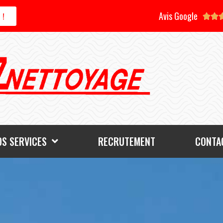
Avis Google
 !


OS SERVICES
RECRUTEMENT
CONTAC